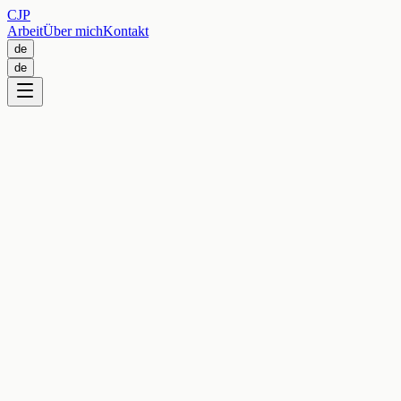
CJP
Arbeit
Über mich
Kontakt
de
de
UX / CX Design
2020
Client
Chiletur Copec
Role
Senior CX Consultant
Agency